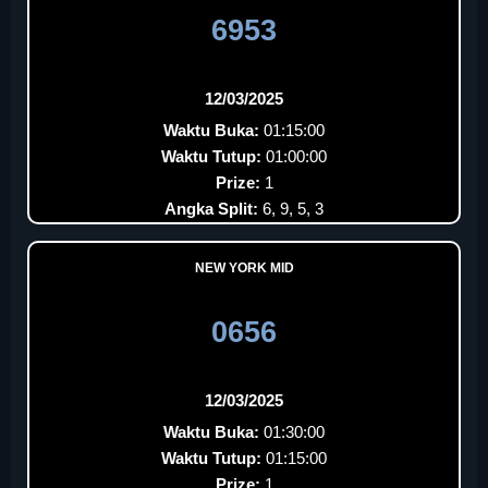
6953
12/03/2025
Waktu Buka:
01:15:00
Waktu Tutup:
01:00:00
Prize:
1
Angka Split:
6, 9, 5, 3
NEW YORK MID
0656
12/03/2025
Waktu Buka:
01:30:00
Waktu Tutup:
01:15:00
Prize:
1