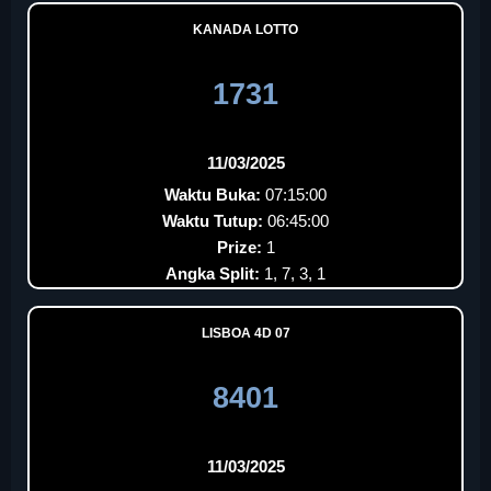
KANADA LOTTO
1731
11/03/2025
Waktu Buka:
07:15:00
Waktu Tutup:
06:45:00
Prize:
1
Angka Split:
1, 7, 3, 1
LISBOA 4D 07
8401
11/03/2025