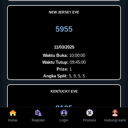
NEW JERSEY EVE
5955
11/03/2025
Waktu Buka:
10:00:00
Waktu Tutup:
09:45:00
Prize:
1
Angka Split:
5, 9, 5, 5
KENTUCKY EVE
8135
Home
Register
Login
Promosi
Hubungi kami
11/03/2025