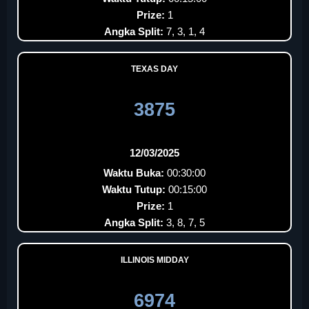
Prize:
1
Angka Split:
7, 3, 1, 4
TEXAS DAY
3875
12/03/2025
Waktu Buka:
00:30:00
Waktu Tutup:
00:15:00
Prize:
1
Angka Split:
3, 8, 7, 5
ILLINOIS MIDDAY
6974