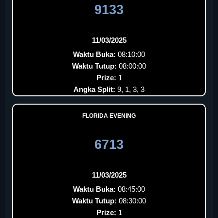
9133
11/03/2025
Waktu Buka:
08:10:00
Waktu Tutup:
08:00:00
Prize:
1
Angka Split:
9, 1, 3, 3
FLORIDA EVENING
6713
11/03/2025
Waktu Buka:
08:45:00
Waktu Tutup:
08:30:00
Prize:
1