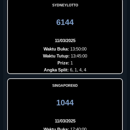
SYDNEYLOTTO
6144
11/03/2025
Waktu Buka:
13:50:00
Waktu Tutup:
13:45:00
Prize:
1
Angka Split:
6, 1, 4, 4
SINGAPORE6D
1044
11/03/2025
Waktu Buka:
17:40:00