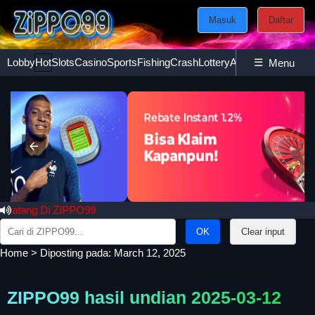
Masuk
Daftar
Lobby
Hot
Slots
Casino
Sports
Fishing
Crash
Lottery
Ayam
☰
Poker
Esport
Menu
ang Di ZIPPO99
Search
Clear input
for:
Home
>
Diposting pada: March 12, 2025
ZIPPO99 hasil undian 2025-03-12