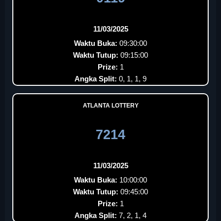
11/03/2025
Waktu Buka:
09:30:00
Waktu Tutup:
09:15:00
Prize:
1
Angka Split:
0, 1, 1, 9
ATLANTA LOTTERY
7214
11/03/2025
Waktu Buka:
10:00:00
Waktu Tutup:
09:45:00
Prize:
1
Angka Split:
7, 2, 1, 4