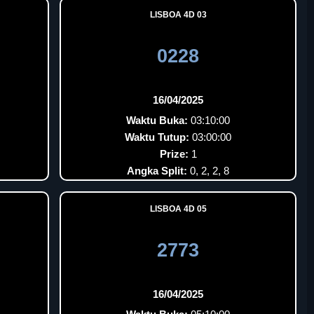
LISBOA 4D 03
0228
16/04/2025
Waktu Buka:
03:10:00
Waktu Tutup:
03:00:00
Prize:
1
Angka Split:
0, 2, 2, 8
LISBOA 4D 05
2773
16/04/2025