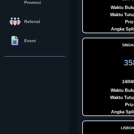
Promosi
Waktu Buk
Waktu Tutu
Referral
Priz
Angka Spli
Event
SINGA
35
14/04
Waktu Buk
Waktu Tutu
Priz
Angka Spli
LISBOA