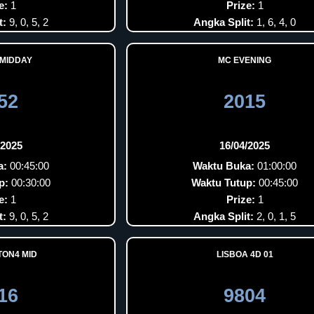
e:
1
Prize:
1
t:
9, 0, 5, 2
Angka Split:
1, 6, 4, 0
 MIDDAY
MC EVENING
52
2015
/2025
16/04/2025
a:
00:45:00
Waktu Buka:
01:00:00
p:
00:30:00
Waktu Tutup:
00:45:00
e:
1
Prize:
1
t:
9, 0, 5, 2
Angka Split:
2, 0, 1, 5
ON4 MID
LISBOA 4D 01
16
9804