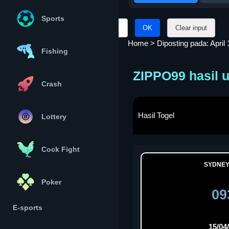
Sports
Search
Clear input
for:
Home
>
Diposting pada: April
Fishing
ZIPPO99 hasil u
Crash
Hasil Togel
Lottery
Cock Fight
SYDNE
Poker
09
E-sports
15/04