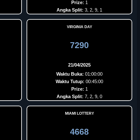
Prize:
1
Angka Split:
3, 2, 9, 1
VIRGINIA DAY
7290
21/04/2025
Waktu Buka:
01:00:00
Waktu Tutup:
00:45:00
Prize:
1
Angka Split:
7, 2, 9, 0
MIAMI LOTTERY
4668