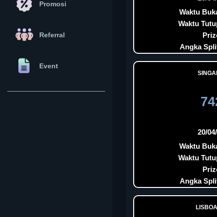
Promosi
Waktu Buk
Waktu Tutu
Referral
Priz
Angka Spli
Event
SINGA
74
20/04
Waktu Buk
Waktu Tutu
Priz
Angka Spli
LISBOA