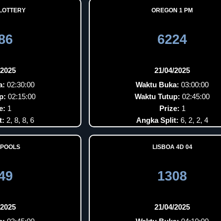
LOTTERY
OREGON 1 PM
86
6224
/2025
21/04/2025
a:
02:30:00
Waktu Buka:
03:00:00
p:
02:15:00
Waktu Tutup:
02:45:00
e:
1
Prize:
1
t:
2, 8, 8, 6
Angka Split:
6, 2, 2, 4
 POOLS
LISBOA 4D 04
49
1308
/2025
21/04/2025