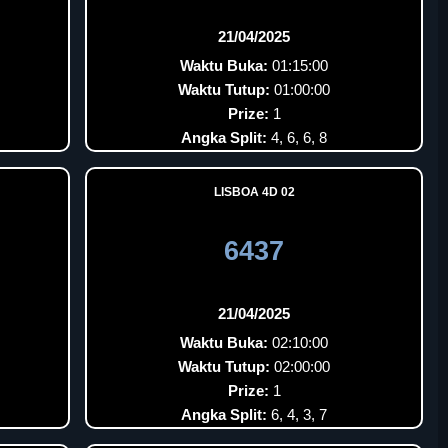
21/04/2025
Waktu Buka:
01:15:00
Waktu Tutup:
01:00:00
Prize:
1
Angka Split:
4, 6, 6, 8
LISBOA 4D 02
6437
21/04/2025
Waktu Buka:
02:10:00
Waktu Tutup:
02:00:00
Prize:
1
Angka Split:
6, 4, 3, 7