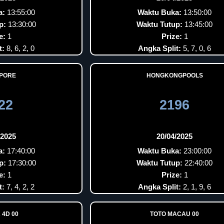
a:
13:55:00
Waktu Buka:
13:50:00
p:
13:30:00
Waktu Tutup:
13:45:00
e:
1
Prize:
1
t:
8, 6, 2, 0
Angka Split:
5, 7, 0, 6
PORE
HONGKONGPOOLS
22
2196
/2025
20/04/2025
a:
17:40:00
Waktu Buka:
23:00:00
p:
17:30:00
Waktu Tutup:
22:40:00
e:
1
Prize:
1
t:
7, 4, 2, 2
Angka Split:
2, 1, 9, 6
 4D 00
TOTO MACAU 00