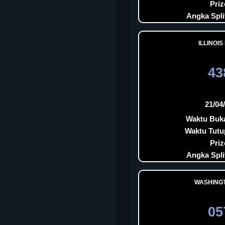
Priz
Angka Spli
ILLINOIS
43
21/04
Waktu Buk
Waktu Tutu
Priz
Angka Spli
WASHINGT
05