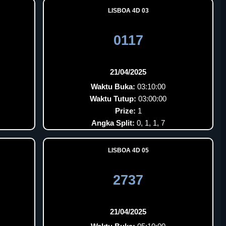
LISBOA 4D 03
0117
21/04/2025
Waktu Buka:
03:10:00
Waktu Tutup:
03:00:00
Prize:
1
Angka Split:
0, 1, 1, 7
LISBOA 4D 05
2737
21/04/2025