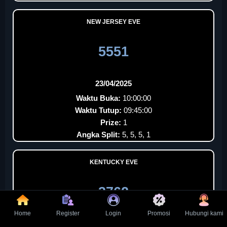
NEW JERSEY EVE
5551
23/04/2025
Waktu Buka:
10:00:00
Waktu Tutup:
09:45:00
Prize:
1
Angka Split:
5, 5, 5, 1
KENTUCKY EVE
3762
Home
Register
Login
Promosi
Hubungi kami
23/04/2025