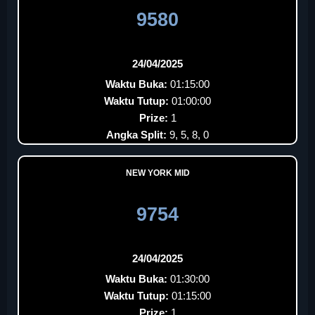
9580
24/04/2025
Waktu Buka:
01:15:00
Waktu Tutup:
01:00:00
Prize:
1
Angka Split:
9, 5, 8, 0
NEW YORK MID
9754
24/04/2025
Waktu Buka:
01:30:00
Waktu Tutup:
01:15:00
Prize:
1