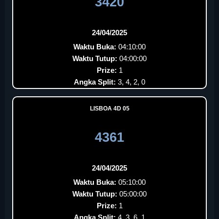
3420
24/04/2025
Waktu Buka:
04:10:00
Waktu Tutup:
04:00:00
Prize:
1
Angka Split:
3, 4, 2, 0
LISBOA 4D 05
4361
24/04/2025
Waktu Buka:
05:10:00
Waktu Tutup:
05:00:00
Prize:
1
Angka Split:
4, 3, 6, 1