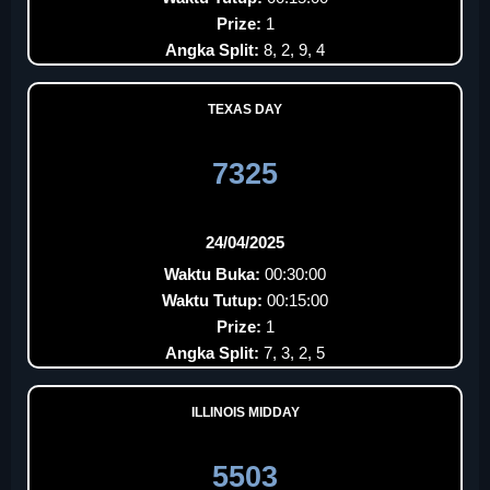
Prize:
1
Angka Split:
8, 2, 9, 4
TEXAS DAY
7325
24/04/2025
Waktu Buka:
00:30:00
Waktu Tutup:
00:15:00
Prize:
1
Angka Split:
7, 3, 2, 5
ILLINOIS MIDDAY
5503