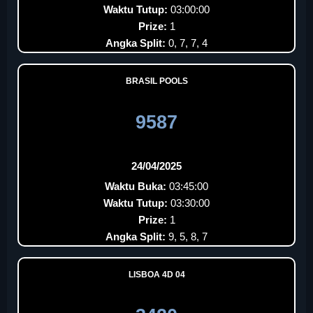
Waktu Tutup:
03:00:00
Prize:
1
Angka Split:
0, 7, 7, 4
BRASIL POOLS
9587
24/04/2025
Waktu Buka:
03:45:00
Waktu Tutup:
03:30:00
Prize:
1
Angka Split:
9, 5, 8, 7
LISBOA 4D 04