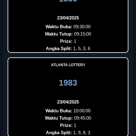
23/04/2025
Waktu Buka:
09:30:00
Waktu Tutup:
09:15:00
Prize:
1
Angka Split:
1, 5, 3, 6
ATLANTA LOTTERY
1983
23/04/2025
Waktu Buka:
10:00:00
Waktu Tutup:
09:45:00
Prize:
1
Angka Split:
1, 9, 8, 3