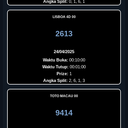
Angka Split:
0, 1, 6, 1
LISBOA 4D 00
2613
24/04/2025
Waktu Buka:
00:10:00
Waktu Tutup:
00:01:00
Prize:
1
Angka Split:
2, 6, 1, 3
TOTO MACAU 00
9414