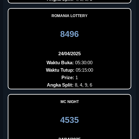
ROMANIA LOTTERY
8496
24/04/2025
Waktu Buka:
05:30:00
Waktu Tutup:
05:15:00
Prize:
1
Angka Split:
8, 4, 9, 6
MC NIGHT
4535