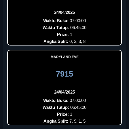
24/04/2025
Waktu Buka:
07:00:00
Waktu Tutup:
06:45:00
Prize:
1
Angka Split:
0, 3, 3, 8
MARYLAND EVE
7915
24/04/2025
Waktu Buka:
07:00:00
Waktu Tutup:
06:45:00
Prize:
1
Angka Split:
7, 9, 1, 5