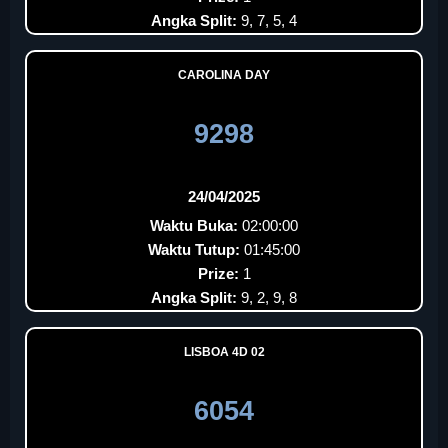
Angka Split:
9, 7, 5, 4
CAROLINA DAY
9298
24/04/2025
Waktu Buka:
02:00:00
Waktu Tutup:
01:45:00
Prize:
1
Angka Split:
9, 2, 9, 8
LISBOA 4D 02
6054