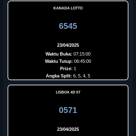
KANADA LOTTO
6545
23/04/2025
Waktu Buka:
07:15:00
Waktu Tutup:
06:45:00
Prize:
1
Angka Split:
6, 5, 4, 5
LISBOA 4D 07
0571
23/04/2025