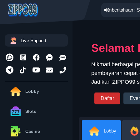
Pemberitahuan : Situs Resmi Menampil
Live Support
Selamat 
Nikmati berbagai p
pembayaran cepat 
Jadikan ZIPPO99 se
Lobby
Daftar
Even
Slots
Lobby
Casino