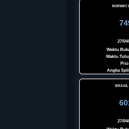
NORWAY 
74
27/04
Waktu Buk
Waktu Tutu
Priz
Angka Spli
BRASIL
60
27/04