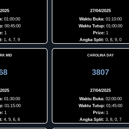
/2025
27/04/2025
a:
01:00:00
Waktu Buka:
01:10:00
p:
00:45:00
Waktu Tutup:
01:00:00
e:
1
Prize:
1
t:
1, 4, 7, 9
Angka Split:
0, 8, 9, 0
RK MID
CAROLINA DAY
68
3807
/2025
27/04/2025
a:
01:30:00
Waktu Buka:
02:00:00
p:
01:15:00
Waktu Tutup:
01:45:00
e:
1
Prize:
1
t:
4, 9, 6, 8
Angka Split:
3, 8, 0, 7