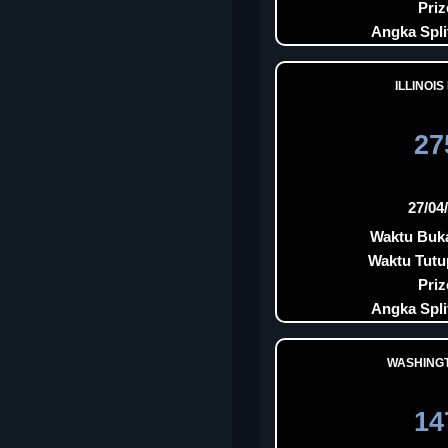
Priz
Angka Spli
ILLINOIS
27
27/04
Waktu Buk
Waktu Tutu
Priz
Angka Spli
WASHINGT
14