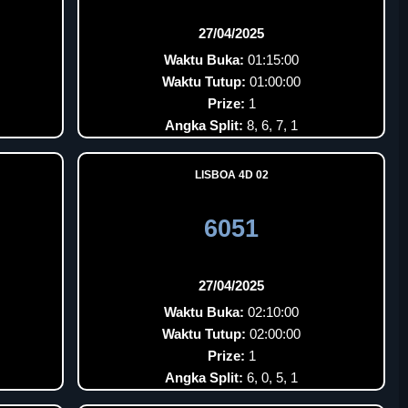
27/04/2025
Waktu Buka:
01:15:00
Waktu Tutup:
01:00:00
Prize:
1
Angka Split:
8, 6, 7, 1
LISBOA 4D 02
6051
27/04/2025
Waktu Buka:
02:10:00
Waktu Tutup:
02:00:00
Prize:
1
Angka Split:
6, 0, 5, 1