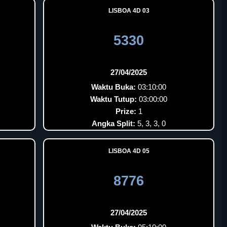
LISBOA 4D 03
5330
27/04/2025
Waktu Buka:
03:10:00
Waktu Tutup:
03:00:00
Prize:
1
Angka Split:
5, 3, 3, 0
LISBOA 4D 05
8776
27/04/2025