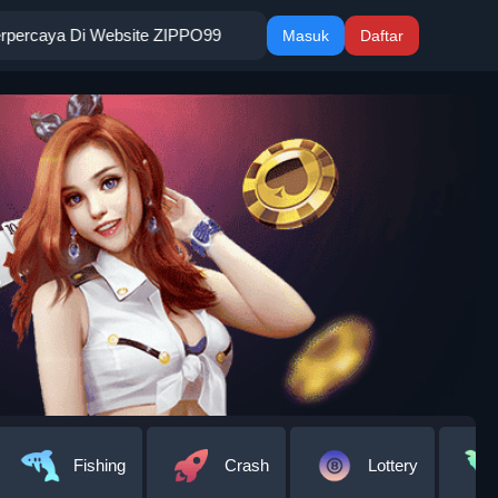
e ZIPPO99
Masuk
Daftar
Fishing
Crash
Lottery