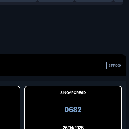
ZIPPO99
SINGAPORE6D
0682
26/04/2025