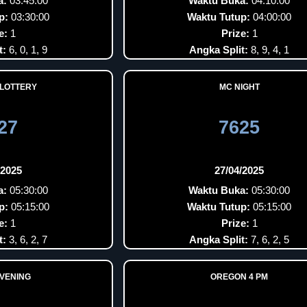
a:
03:45:00
Waktu Buka:
04:10:00
p:
03:30:00
Waktu Tutup:
04:00:00
e:
1
Prize:
1
t:
6, 0, 1, 9
Angka Split:
8, 9, 4, 1
LOTTERY
MC NIGHT
27
7625
/2025
27/04/2025
a:
05:30:00
Waktu Buka:
05:30:00
p:
05:15:00
Waktu Tutup:
05:15:00
e:
1
Prize:
1
t:
3, 6, 2, 7
Angka Split:
7, 6, 2, 5
VENING
OREGON 4 PM