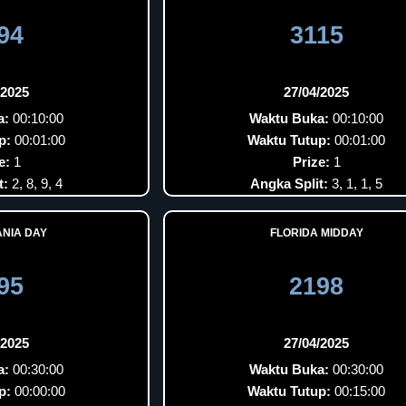
94
3115
/2025
27/04/2025
a:
00:10:00
Waktu Buka:
00:10:00
p:
00:01:00
Waktu Tutup:
00:01:00
e:
1
Prize:
1
t:
2, 8, 9, 4
Angka Split:
3, 1, 1, 5
NIA DAY
FLORIDA MIDDAY
95
2198
/2025
27/04/2025
a:
00:30:00
Waktu Buka:
00:30:00
p:
00:00:00
Waktu Tutup:
00:15:00