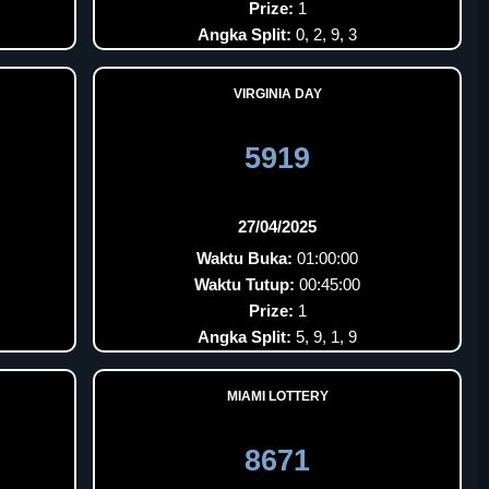
Prize:
1
Angka Split:
0, 2, 9, 3
VIRGINIA DAY
5919
27/04/2025
Waktu Buka:
01:00:00
Waktu Tutup:
00:45:00
Prize:
1
Angka Split:
5, 9, 1, 9
MIAMI LOTTERY
8671