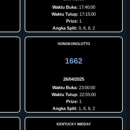
Waktu Buka:
17:40:00
Waktu Tutup:
17:15:00
Prize:
1
Angka Split:
0, 6, 8, 2
HONGKONGLOTTO
1662
26/04/2025
Waktu Buka:
23:00:00
Waktu Tutup:
22:55:00
Prize:
1
Angka Split:
1, 6, 6, 2
KENTUCKY MIDDAY