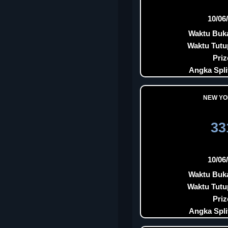
10/06
Waktu Buk
Waktu Tutu
Priz
Angka Spli
NEW YO
33
10/06
Waktu Buk
Waktu Tutu
Priz
Angka Spli