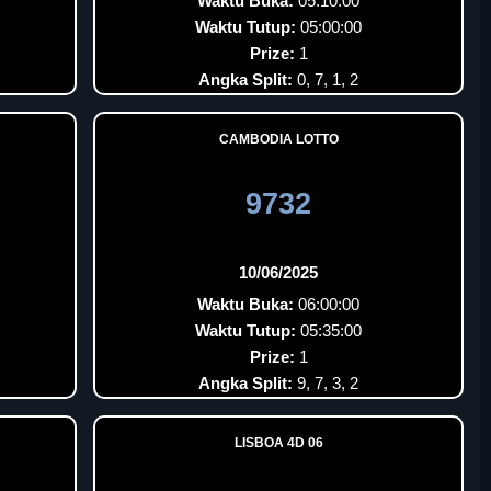
Waktu Buka:
05:10:00
Waktu Tutup:
05:00:00
Prize:
1
Angka Split:
0, 7, 1, 2
CAMBODIA LOTTO
9732
10/06/2025
Waktu Buka:
06:00:00
Waktu Tutup:
05:35:00
Prize:
1
Angka Split:
9, 7, 3, 2
LISBOA 4D 06