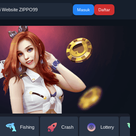
Masuk
Daftar
Fishing
Crash
Lottery