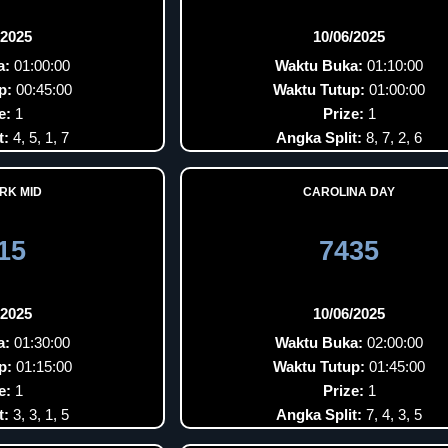
/2025
10/06/2025
a:
01:00:00
Waktu Buka:
01:10:00
p:
00:45:00
Waktu Tutup:
01:00:00
e:
1
Prize:
1
t:
4, 5, 1, 7
Angka Split:
8, 7, 2, 6
RK MID
CAROLINA DAY
15
7435
/2025
10/06/2025
a:
01:30:00
Waktu Buka:
02:00:00
p:
01:15:00
Waktu Tutup:
01:45:00
e:
1
Prize:
1
t:
3, 3, 1, 5
Angka Split:
7, 4, 3, 5