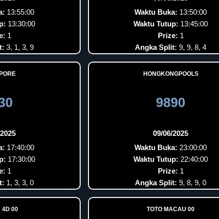
a:
13:55:00
Waktu Buka:
13:50:00
p:
13:30:00
Waktu Tutup:
13:45:00
e:
1
Prize:
1
t:
3, 1, 3, 9
Angka Split:
9, 9, 8, 4
PORE
HONGKONGPOOLS
30
9890
/2025
09/06/2025
a:
17:40:00
Waktu Buka:
23:00:00
p:
17:30:00
Waktu Tutup:
22:40:00
e:
1
Prize:
1
t:
1, 3, 3, 0
Angka Split:
9, 8, 9, 0
 4D 00
TOTO MACAU 00