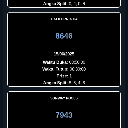
Angka Split:
0, 4, 0, 9
CALIFORNIA D4
8646
15/06/2025
Waktu Buka:
08:50:00
Waktu Tutup:
08:30:00
Prize:
1
Angka Split:
8, 6, 4, 6
SUNWAY POOLS
7943