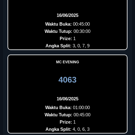
16/06/2025
Waktu Buka:
00:45:00
Waktu Tutup:
00:30:00
Prize:
1
Angka Split:
3, 0, 7, 9
MC EVENING
4063
16/06/2025
Waktu Buka:
01:00:00
Waktu Tutup:
00:45:00
Prize:
1
Angka Split:
4, 0, 6, 3