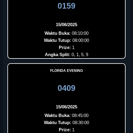
0159
15/06/2025
Waktu Buka:
08:10:00
Waktu Tutup:
08:00:00
Prize:
1
Angka Split:
0, 1, 5, 9
FLORIDA EVENING
0409
15/06/2025
Waktu Buka:
08:45:00
Waktu Tutup:
08:30:00
Prize:
1