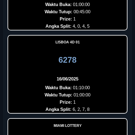
Waktu Buka:
01:00:00
Waktu Tutup:
00:45:00
Prize:
1
Angka Split:
4, 0, 4, 5
LISBOA 4D 01
6278
16/06/2025
Waktu Buka:
01:10:00
Waktu Tutup:
01:00:00
Prize:
1
Angka Split:
6, 2, 7, 8
MIAMI LOTTERY