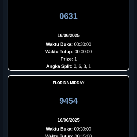
0631
16/06/2025
Waktu Buka:
00:30:00
Waktu Tutup:
00:00:00
Prize:
1
Angka Split:
0, 6, 3, 1
FLORIDA MIDDAY
9454
16/06/2025
Waktu Buka:
00:30:00
Waktu Tutup:
00:15:00