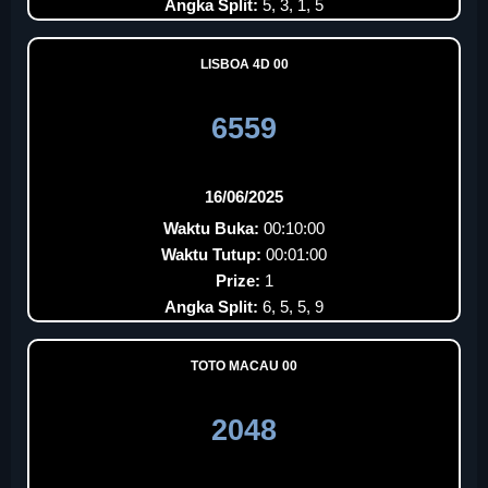
Angka Split:
5, 3, 1, 5
LISBOA 4D 00
6559
16/06/2025
Waktu Buka:
00:10:00
Waktu Tutup:
00:01:00
Prize:
1
Angka Split:
6, 5, 5, 9
TOTO MACAU 00
2048