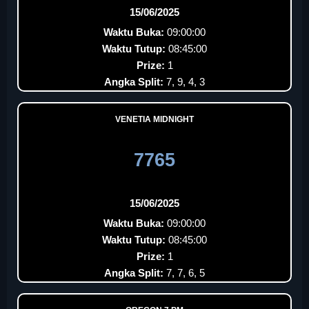
15/06/2025
Waktu Buka:
09:00:00
Waktu Tutup:
08:45:00
Prize:
1
Angka Split:
7, 9, 4, 3
VENETIA MIDNIGHT
7765
15/06/2025
Waktu Buka:
09:00:00
Waktu Tutup:
08:45:00
Prize:
1
Angka Split:
7, 7, 6, 5