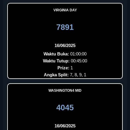
VIRGINIA DAY
7891
16/06/2025
Waktu Buka:
01:00:00
Waktu Tutup:
00:45:00
Prize:
1
Angka Split:
7, 8, 9, 1
WASHINGTON4 MID
4045
16/06/2025