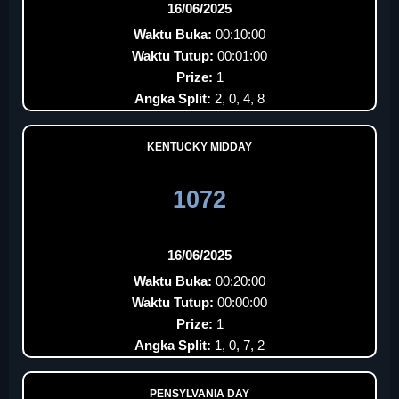
16/06/2025
Waktu Buka:
00:10:00
Waktu Tutup:
00:01:00
Prize:
1
Angka Split:
2, 0, 4, 8
KENTUCKY MIDDAY
1072
16/06/2025
Waktu Buka:
00:20:00
Waktu Tutup:
00:00:00
Prize:
1
Angka Split:
1, 0, 7, 2
PENSYLVANIA DAY