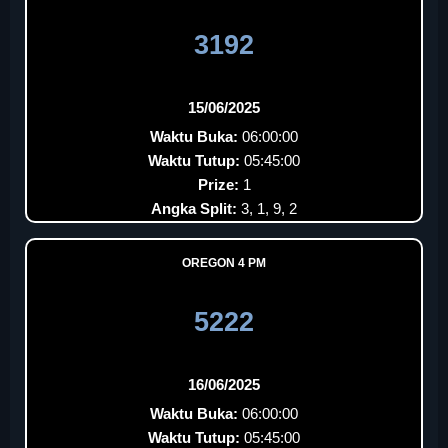
3192
15/06/2025
Waktu Buka:
06:00:00
Waktu Tutup:
05:45:00
Prize:
1
Angka Split:
3, 1, 9, 2
OREGON 4 PM
5222
16/06/2025
Waktu Buka:
06:00:00
Waktu Tutup:
05:45:00