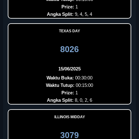
Prize:
1
Angka Split:
9, 4, 5, 4
TEXAS DAY
8026
15/06/2025
Waktu Buka:
00:30:00
Waktu Tutup:
00:15:00
Prize:
1
Angka Split:
8, 0, 2, 6
ILLINOIS MIDDAY
3079