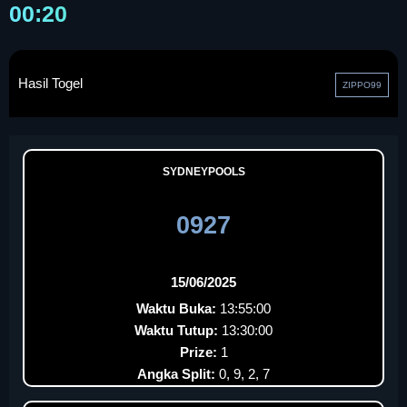
00:20
Hasil Togel
ZIPPO99
SYDNEYPOOLS
0927
15/06/2025
Waktu Buka:
13:55:00
Waktu Tutup:
13:30:00
Prize:
1
Angka Split:
0, 9, 2, 7