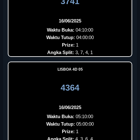
3741
16/06/2025
Waktu Buka:
04:10:00
Waktu Tutup:
04:00:00
Prize:
1
Angka Split:
3, 7, 4, 1
LISBOA 4D 05
4364
16/06/2025
Waktu Buka:
05:10:00
Waktu Tutup:
05:00:00
Prize:
1
Angka Split:
4, 3, 6, 4