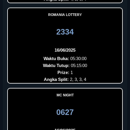
ROMANIA LOTTERY
2334
16/06/2025
Waktu Buka:
05:30:00
Waktu Tutup:
05:15:00
Prize:
1
Angka Split:
2, 3, 3, 4
MC NIGHT
0627