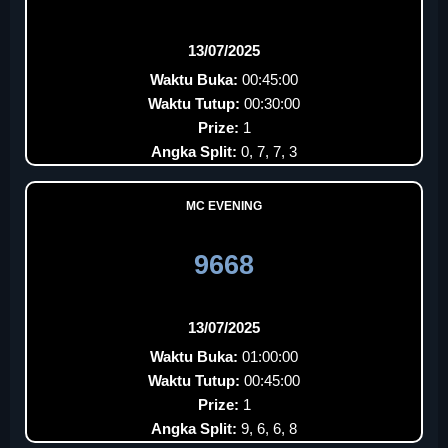
13/07/2025
Waktu Buka:
00:45:00
Waktu Tutup:
00:30:00
Prize:
1
Angka Split:
0, 7, 7, 3
MC EVENING
9668
13/07/2025
Waktu Buka:
01:00:00
Waktu Tutup:
00:45:00
Prize:
1
Angka Split:
9, 6, 6, 8