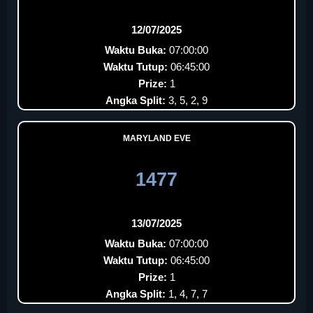
12/07/2025
Waktu Buka:
07:00:00
Waktu Tutup:
06:45:00
Prize:
1
Angka Split:
3, 5, 2, 9
MARYLAND EVE
1477
13/07/2025
Waktu Buka:
07:00:00
Waktu Tutup:
06:45:00
Prize:
1
Angka Split:
1, 4, 7, 7