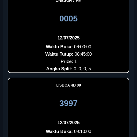
OREGON 7 PM
0005
12/07/2025
Waktu Buka:
09:00:00
Waktu Tutup:
08:45:00
Prize:
1
Angka Split:
0, 0, 0, 5
LISBOA 4D 09
3997
12/07/2025
Waktu Buka:
09:10:00