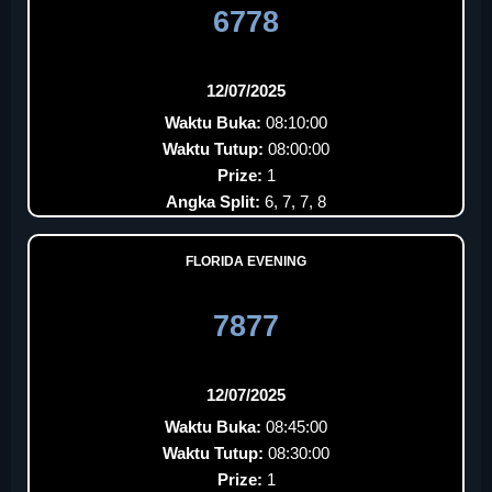
6778
12/07/2025
Waktu Buka:
08:10:00
Waktu Tutup:
08:00:00
Prize:
1
Angka Split:
6, 7, 7, 8
FLORIDA EVENING
7877
12/07/2025
Waktu Buka:
08:45:00
Waktu Tutup:
08:30:00
Prize:
1