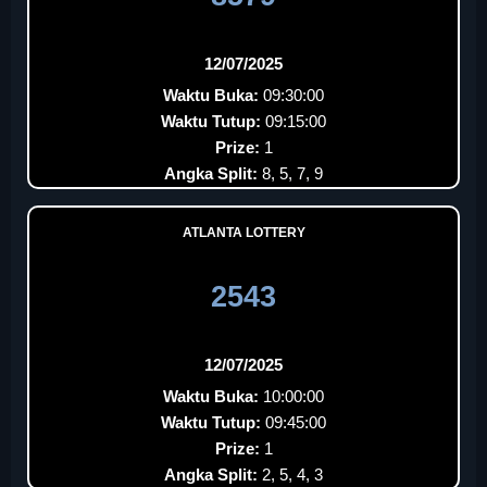
12/07/2025
Waktu Buka:
09:30:00
Waktu Tutup:
09:15:00
Prize:
1
Angka Split:
8, 5, 7, 9
ATLANTA LOTTERY
2543
12/07/2025
Waktu Buka:
10:00:00
Waktu Tutup:
09:45:00
Prize:
1
Angka Split:
2, 5, 4, 3