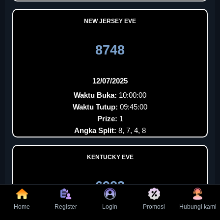
NEW JERSEY EVE
8748
12/07/2025
Waktu Buka:
10:00:00
Waktu Tutup:
09:45:00
Prize:
1
Angka Split:
8, 7, 4, 8
KENTUCKY EVE
6983
Home
Register
Login
Promosi
Hubungi kami
12/07/2025