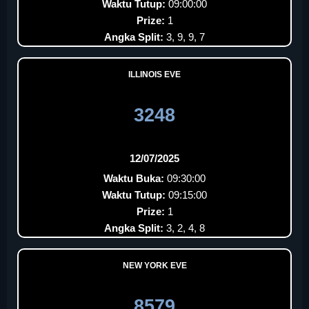
Waktu Tutup:
09:00:00
Prize:
1
Angka Split:
3, 9, 9, 7
ILLINOIS EVE
3248
12/07/2025
Waktu Buka:
09:30:00
Waktu Tutup:
09:15:00
Prize:
1
Angka Split:
3, 2, 4, 8
NEW YORK EVE
8579