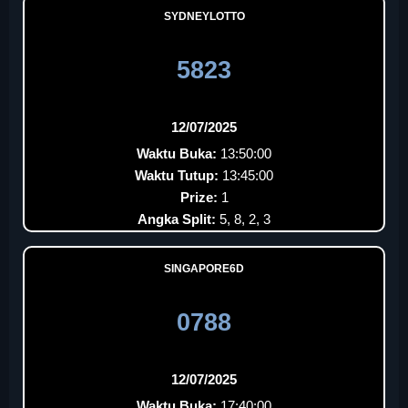
SYDNEYLOTTO
5823
12/07/2025
Waktu Buka:
13:50:00
Waktu Tutup:
13:45:00
Prize:
1
Angka Split:
5, 8, 2, 3
SINGAPORE6D
0788
12/07/2025
Waktu Buka:
17:40:00