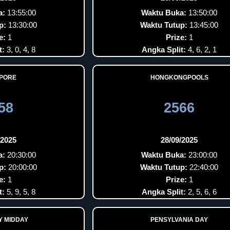
a:
13:55:00
Waktu Buka:
13:50:00
p:
13:30:00
Waktu Tutup:
13:45:00
e:
1
Prize:
1
t:
3, 0, 4, 8
Angka Split:
4, 6, 2, 1
PORE
HONGKONGPOOLS
58
2566
/2025
28/09/2025
a:
20:30:00
Waktu Buka:
23:00:00
p:
20:00:00
Waktu Tutup:
22:40:00
e:
1
Prize:
1
t:
5, 9, 5, 8
Angka Split:
2, 5, 6, 6
 MIDDAY
PENSYLVANIA DAY