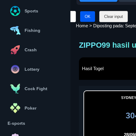
Sports
Search
Clear input
for:
Home
>
Diposting pada: Sept
Fishing
ZIPPO99 hasil u
Crash
Hasil Togel
Lottery
Cock Fight
SYDNE
Poker
30
E-sports
28/09