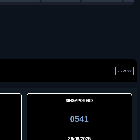
ZIPPO99
SINGAPORE6D
0541
28/09/2025