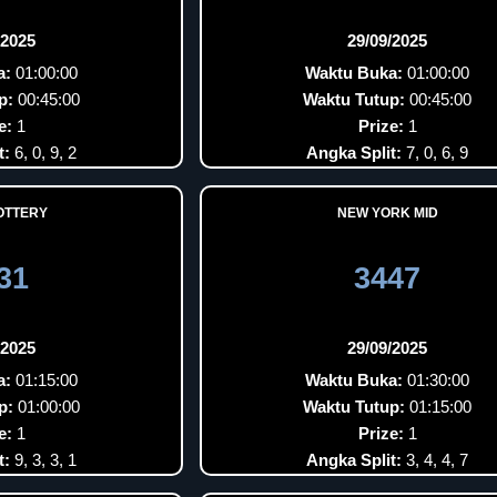
/2025
29/09/2025
a:
01:00:00
Waktu Buka:
01:00:00
p:
00:45:00
Waktu Tutup:
00:45:00
e:
1
Prize:
1
t:
6, 0, 9, 2
Angka Split:
7, 0, 6, 9
OTTERY
NEW YORK MID
31
3447
/2025
29/09/2025
a:
01:15:00
Waktu Buka:
01:30:00
p:
01:00:00
Waktu Tutup:
01:15:00
e:
1
Prize:
1
t:
9, 3, 3, 1
Angka Split:
3, 4, 4, 7