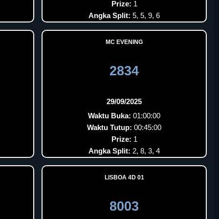
Prize:
1
Angka Split:
5, 5, 9, 6
MC EVENING
2834
29/09/2025
Waktu Buka:
01:00:00
Waktu Tutup:
00:45:00
Prize:
1
Angka Split:
2, 8, 3, 4
LISBOA 4D 01
8003