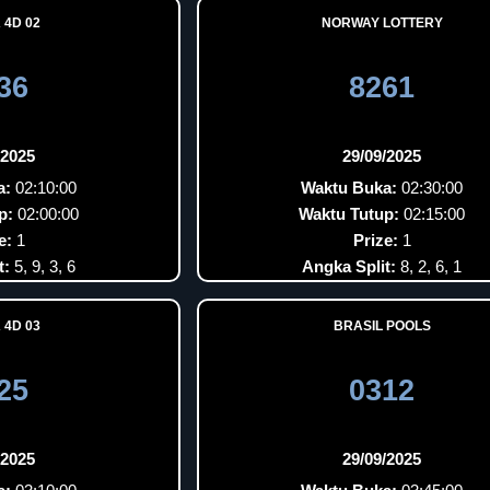
 4D 02
NORWAY LOTTERY
36
8261
/2025
29/09/2025
a:
02:10:00
Waktu Buka:
02:30:00
p:
02:00:00
Waktu Tutup:
02:15:00
e:
1
Prize:
1
t:
5, 9, 3, 6
Angka Split:
8, 2, 6, 1
 4D 03
BRASIL POOLS
25
0312
/2025
29/09/2025