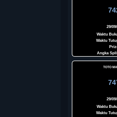
74
29/09
Waktu Buk
Waktu Tutu
Priz
Angka Spli
TOTO MA
74
29/09
Waktu Buk
Waktu Tutu