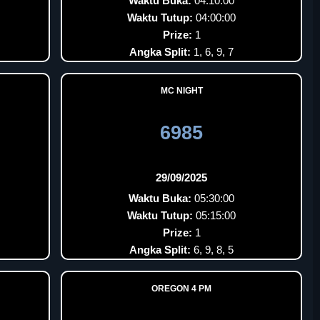
Waktu Buka:
04:10:00
Waktu Tutup:
04:00:00
Prize:
1
Angka Split:
1, 6, 9, 7
MC NIGHT
6985
29/09/2025
Waktu Buka:
05:30:00
Waktu Tutup:
05:15:00
Prize:
1
Angka Split:
6, 9, 8, 5
OREGON 4 PM