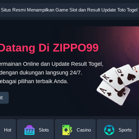
lkan Game Slot dan Result Update Toto Togel Terpercaya Di Webs
Datang Di
ZIPPO99
ermainan Online dan Update Result Togel,
dengan dukungan langsung 24/7.
bagai pilihan terbaik Anda.
t
Hot
Slots
Casino
Sports