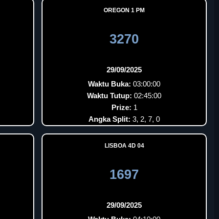
OREGON 1 PM
3270
29/09/2025
Waktu Buka:
03:00:00
Waktu Tutup:
02:45:00
Prize:
1
Angka Split:
3, 2, 7, 0
LISBOA 4D 04
1697
29/09/2025