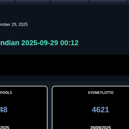
ember 29, 2025
ndian 2025-09-29 00:12
YPOOLS
SYDNEYLOTTO
48
4621
/2025
28/09/2025