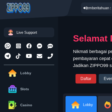
Pemberitahuan : Situs Resmi Menamp
Live Support
Selamat 
Nikmati berbagai p
pembayaran cepat 
Jadikan ZIPPO99 se
Lobby
Daftar
Even
Slots
Lobby
Casino