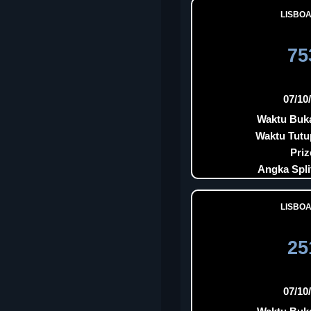
LISBOA
75
07/10
Waktu Buk
Waktu Tutu
Priz
Angka Spli
LISBOA
25
07/10