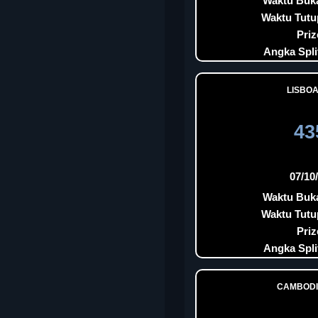
Waktu Buk
Waktu Tutu
Priz
Angka Spli
LISBOA
43
07/10
Waktu Buk
Waktu Tutu
Priz
Angka Spli
CAMBODI