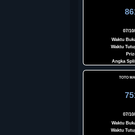
86
07/10
Waktu Buk
Waktu Tutu
Priz
Angka Spli
TOTO MA
75
07/10
Waktu Buk
Waktu Tutu