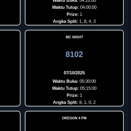
Waktu Buka:
04:10:00
Waktu Tutup:
04:00:00
Prize:
1
Angka Split:
1, 8, 4, 3
MC NIGHT
8102
07/10/2025
Waktu Buka:
05:30:00
Waktu Tutup:
05:15:00
Prize:
1
Angka Split:
8, 1, 0, 2
OREGON 4 PM