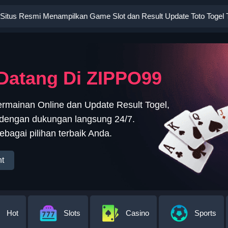
ilkan Game Slot dan Result Update Toto Togel Terpercaya Di Webs
Datang Di
ZIPPO99
ermainan Online dan Update Result Togel,
dengan dukungan langsung 24/7.
bagai pilihan terbaik Anda.
t
Hot
Slots
Casino
Sports