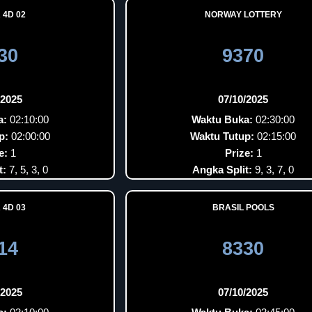
 4D 02
NORWAY LOTTERY
30
9370
/2025
07/10/2025
a:
02:10:00
Waktu Buka:
02:30:00
p:
02:00:00
Waktu Tutup:
02:15:00
e:
1
Prize:
1
t:
7, 5, 3, 0
Angka Split:
9, 3, 7, 0
 4D 03
BRASIL POOLS
14
8330
/2025
07/10/2025